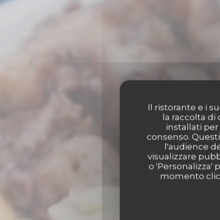
Il ristorante e i
la raccolta di
installati pe
consenso. Questi 
l'audience de
visualizzare pubbl
o 'Personalizza' 
momento clicca