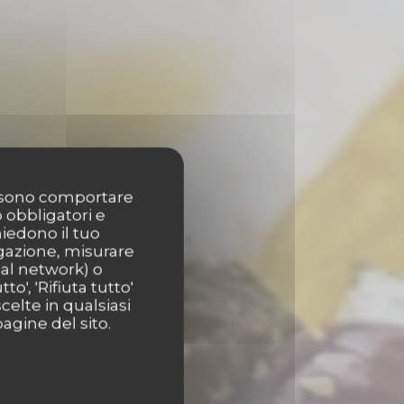
possono comportare
o obbligatori e
hiedono il tuo
igazione, misurare
ial network) o
o', 'Rifiuta tutto'
celte in qualsiasi
agine del sito.