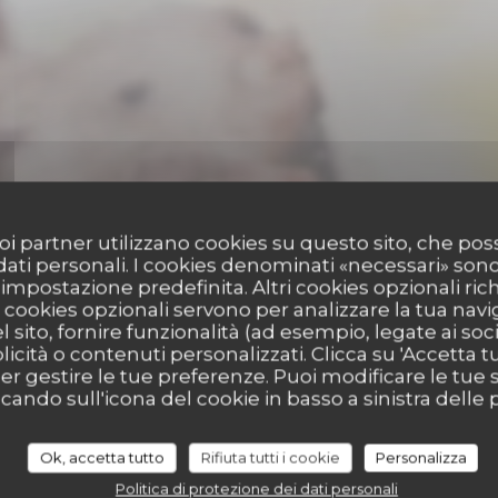
 suoi partner utilizzano cookies su questo sito, che 
 dati personali. I cookies denominati «necessari» son
r impostazione predefinita. Altri cookies opzionali ric
cookies opzionali servono per analizzare la tua nav
l sito, fornire funzionalità (ad esempio, legate ai soc
GASTRONOMIA ELLENICA
•
PARIS
icità o contenuti personalizzati. Clicca su 'Accetta tutt
per gestire le tue preferenze. Puoi modificare le tue s
Apollon
ndo sull'icona del cookie in basso a sinistra delle p
Ok, accetta tutto
Rifiuta tutti i cookie
Personalizza
PRENOTA
Politica di protezione dei dati personali