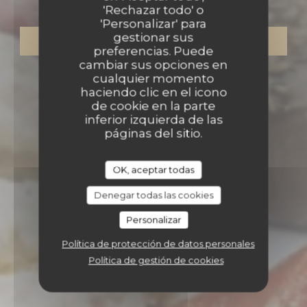
'Rechazar todo' o
'Personalizar' para
gestionar sus
RESERVAR UNA MESA
preferencias. Puede
cambiar sus opciones en
cualquier momento
haciendo clic en el icono
de cookie en la parte
inferior izquierda de las
páginas del sitio.
OK, aceptar todas
Denegar todas las cookies
Personalizar
Política de protección de datos personales
Política de gestión de cookies