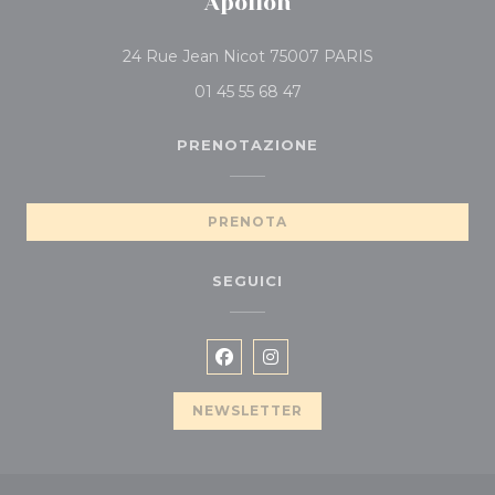
Apollon
((apre una nuova
24 Rue Jean Nicot 75007 PARIS
01 45 55 68 47
PRENOTAZIONE
PRENOTA
SEGUICI
Facebook ((apre una nuova fin
Instagram ((apre una nuov
NEWSLETTER