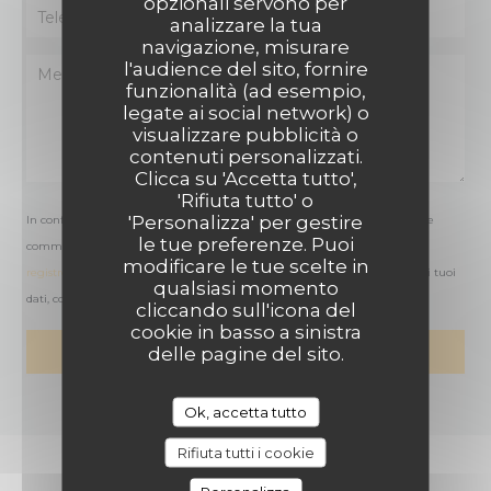
opzionali servono per
analizzare la tua
navigazione, misurare
l'audience del sito, fornire
funzionalità (ad esempio,
legate ai social network) o
visualizzare pubblicità o
contenuti personalizzati.
Clicca su 'Accetta tutto',
'Rifiuta tutto' o
'Personalizza' per gestire
In conformità al Codice del Consumo, hai il diritto di opporti alle chiamate
le tue preferenze. Puoi
commerciali iscrivendoti al Registro Pubblico delle Opposizioni:
modificare le tue scelte in
registrodelleopposizioni.it
. Per maggiori informazioni sul trattamento dei tuoi
qualsiasi momento
dati, consulta la nostra
informativa sulla privacy
.
cliccando sull'icona del
cookie in basso a sinistra
delle pagine del sito.
Ok, accetta tutto
Rifiuta tutti i cookie