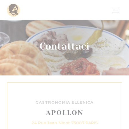
Personalizzazione delle tue scelte sui cookie
Contattaci
GASTRONOMIA ELLENICA
APOLLON
((apre una nuov
24 Rue Jean Nicot 75007 PARIS