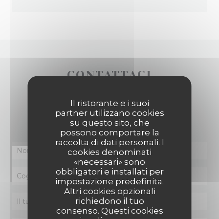
CONTATTACI
Il ristorante e i suoi
Vuoi contattarci?
partner utilizzano cookies
Compila il modulo sottostante!
su questo sito, che
possono comportare la
raccolta di dati personali. I
cookies denominati
«necessari» sono
obbligatori e installati per
impostazione predefinita.
Altri cookies opzionali
richiedono il tuo
consenso. Questi cookies