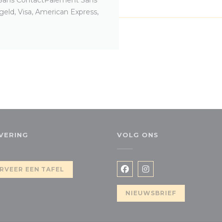
geld, Visa, American Express,
VERING
VOLG ONS
euw venster))
RVEER EEN TAFEL
Facebook ((opent in een
Instagram ((opent 
NIEUWSBRIEF