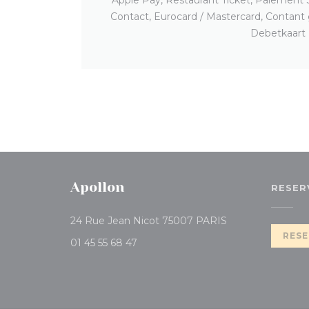
Contact, Eurocard / Mastercard, Contant 
Debetkaart
Apollon
RESER
((opent in een ni
24 Rue Jean Nicot 75007 PARIS
RESE
01 45 55 68 47