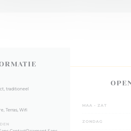
ORMATIE
OPE
, traditioneel
MAA
-
ZAT
e, Terras, Wifi
ZONDAG
DEN
t Sans ContactPaiement Sans