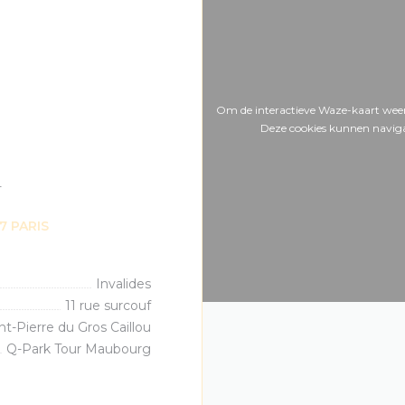
Om de interactieve Waze-kaart weer
Deze cookies kunnen naviga
N
((opent in een nieuw venster))
7 PARIS
Invalides
11 rue surcouf
nt-Pierre du Gros Caillou
Q-Park Tour Maubourg