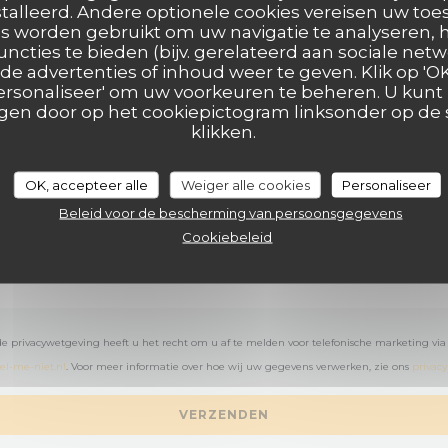
talleerd. Andere optionele cookies vereisen uw t
Wilt u contact met ons opnemen?
s worden gebruikt om uw navigatie te analyseren, h
Vul het onderstaande formulier in!
uncties te bieden (bijv. gerelateerd aan sociale netw
e advertenties of inhoud weer te geven. Klik op 'OK,
 'Personaliseer' om uw voorkeuren te beheren. U kunt
en door op het cookiepictogram linksonder op de s
klikken.
OK, accepteer alle
Weiger alle cookies
Personaliseer
Beleid voor de bescherming van persoonsgegevens
Cookiebeleid
e privacywetgeving heeft u het recht om u af te melden voor telefonische marketing via
el-me-niet.nl
. Voor meer informatie over hoe wij uw gegevens verwerken, zie ons
privacy