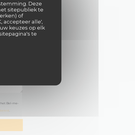
oestemming. Deze
et sitepubliek te
erken) of
 accepteer alle',
 uw keuzes op elk
itepagina's te
 het Bel-me-
beleid
.