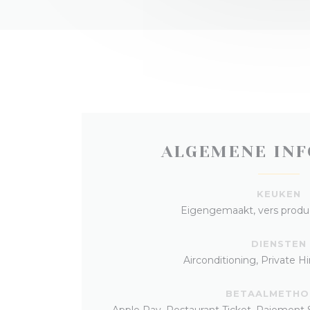
ALGEMENE INF
KEUKEN
Eigengemaakt, vers product
DIENSTEN
Airconditioning, Private Hir
BETAALMETHO
Apple Pay, Restaurant Ticket, Paiemen