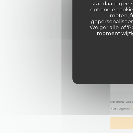
standaard geïns
optionele cookie
meten, f
gepersonaliseerd
'Weiger alle' of
moment wijzig
Op grond van d
niet Register:
b