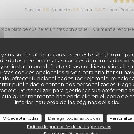
Servicio
:
5
/5
Ambiente
:
5
/5
Menú
:
5
/5
Calidad / Precio
 de plats de qualité et un très bon accueil ! Vraiment à renouve
 y sus socios utilizan cookies en este sitio, lo que pu
 de datos personales. Las cookies denominadas «ne
Servicio
:
5
/5
Ambiente
:
5
/5
Menú
:
5
/5
Calidad / Precio
 y se instalan por defecto. Otras cookies opcionales
Estas cookies opcionales sirven para analizar su nav
sitio, ofrecer funcionalidades (por ejemplo, relacio
strar publicidad o contenidos personalizados. Haga c
 todo' o 'Personalizar' para gestionar sus preferenci
Servicio
:
5
/5
Ambiente
:
5
/5
Menú
:
5
/5
Calidad / Precio
 cualquier momento haciendo clic en el icono de co
inferior izquierda de las páginas del sitio.
es saveurs à tomber, allez y les yeux fermés !
OK, aceptar todas
Denegar todas las cookies
Personalizar
Política de protección de datos personales
Política de gestión de cookies