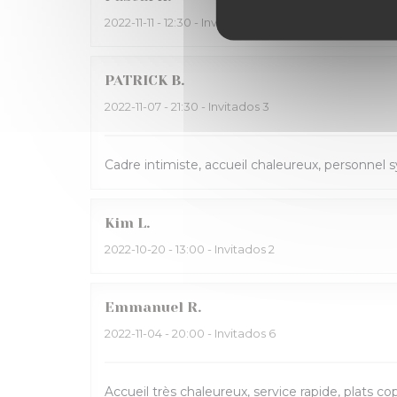
2022-11-11
- 12:30 - Invitados 2
PATRICK
B
2022-11-07
- 21:30 - Invitados 3
Cadre intimiste, accueil chaleureux, personnel
Kim
L
2022-10-20
- 13:00 - Invitados 2
Emmanuel
R
2022-11-04
- 20:00 - Invitados 6
Accueil très chaleureux, service rapide, plats c