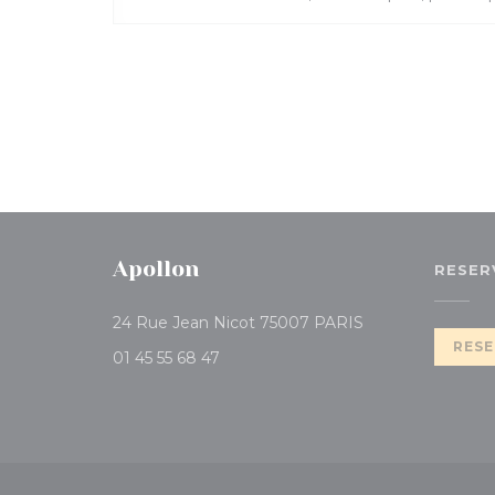
Apollon
RESER
((abre en una nu
24 Rue Jean Nicot 75007 PARIS
RESE
01 45 55 68 47