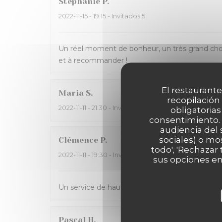
Stéphanie
P
2022-11-15
- 19:15 - Invitados 5
Un réel moment de bonheur, un très grand choix
et à recommander !
El restaurante
Maria
S
recopilación
2022-11-11
- 21:30 - Invitados 25
obligatorias
consentimiento. 
audiencia del 
sociales) o mo
Clémence
P
todo', 'Rechazar
2022-11-11
- 19:30 - Invitados 4
sus opciones en
Un service de haute qualité, des pains pita et d
Pascal
H