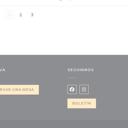
1
2
3
VA
SEGUIRNOS
eva ventana))
RVAR UNA MESA
Facebook ((abre en una
Instagram ((abre e
BOLETÍN