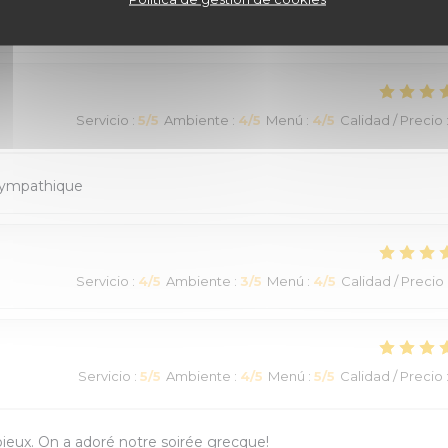
Servicio
:
5
/5
Ambiente
:
5
/5
Menú
:
5
/5
Calidad / Precio
Servicio
:
5
/5
Ambiente
:
4
/5
Menú
:
4
/5
Calidad / Precio
 sympathique
Servicio
:
4
/5
Ambiente
:
3
/5
Menú
:
4
/5
Calidad / Precio
Servicio
:
5
/5
Ambiente
:
4
/5
Menú
:
5
/5
Calidad / Precio
opieux. On a adoré notre soirée grecque!