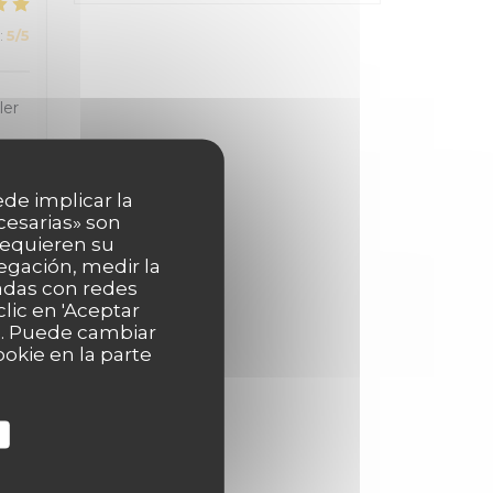
:
5
/5
ler
ede implicar la
cesarias» son
:
5
/5
 requieren su
egación, medir la
nadas con redes
lic en 'Aceptar
as. Puede cambiar
:
4
/5
okie en la parte