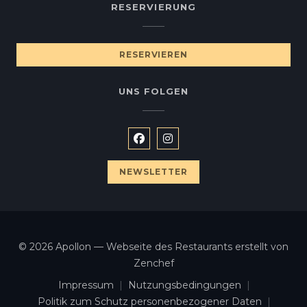
RESERVIERUNG
RESERVIEREN
UNS FOLGEN
Facebook ((öffnet ein neues Fe
Instagram ((öffnet ein ne
NEWSLETTER
© 2026 Apollon — Webseite des Restaurants erstellt von
((öffnet ein neues Fenster))
Zenchef
Impressum
Nutzungsbedingungen
((öffnet ein neues Fenster))
((öffnet ein neues Fenst
Politik zum Schutz personenbezogener Daten