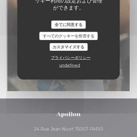
ッキー利用の設定および管理
ができます。
全てに同意する
すべてのクッキーを拒否する
カスタマイズする
プライバシーポリシー
undefined
Apollon
((新しいウィンド
24 Rue Jean Nicot 75007 PARIS